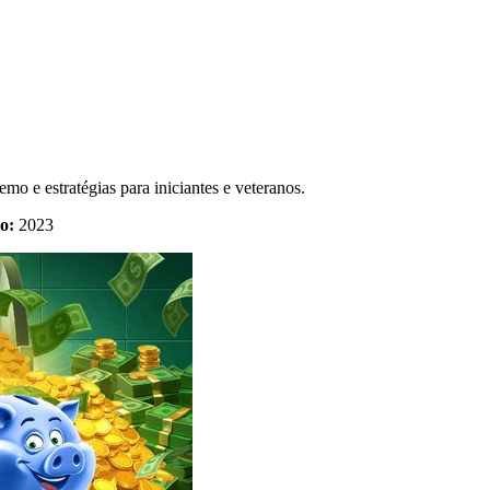
o e estratégias para iniciantes e veteranos.
o:
2023