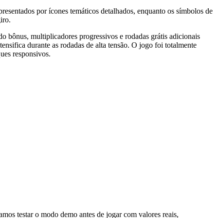
resentados por ícones temáticos detalhados, enquanto os símbolos de
iro.
 bônus, multiplicadores progressivos e rodadas grátis adicionais
nsifica durante as rodadas de alta tensão. O jogo foi totalmente
ques responsivos.
mos testar o modo demo antes de jogar com valores reais,