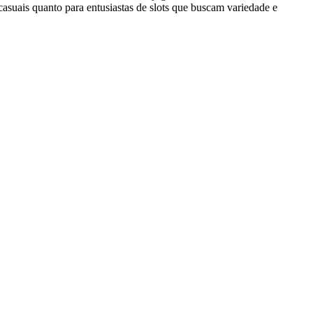
 casuais quanto para entusiastas de slots que buscam variedade e