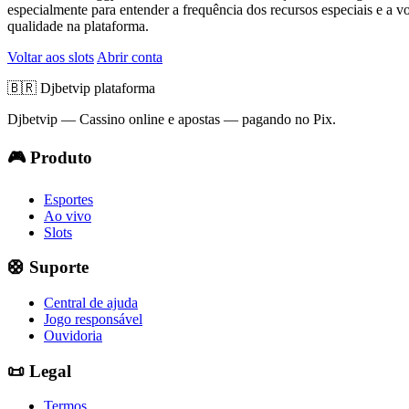
especialmente para entender a frequência dos recursos especiais e a v
qualidade na plataforma.
Voltar aos slots
Abrir conta
🇧🇷 Djbetvip plataforma
Djbetvip — Cassino online e apostas — pagando no Pix.
🎮
Produto
Esportes
Ao vivo
Slots
🛟
Suporte
Central de ajuda
Jogo responsável
Ouvidoria
📜
Legal
Termos