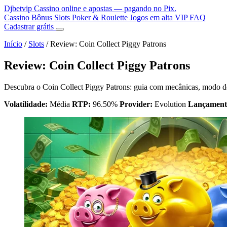
Djbetvip
Cassino online e apostas — pagando no Pix.
Cassino
Bônus
Slots
Poker & Roulette
Jogos em alta
VIP
FAQ
Cadastrar grátis
Início
/
Slots
/
Review: Coin Collect Piggy Patrons
Review: Coin Collect Piggy Patrons
Descubra o Coin Collect Piggy Patrons: guia com mecânicas, modo dem
Volatilidade:
Média
RTP:
96.50%
Provider:
Evolution
Lançament