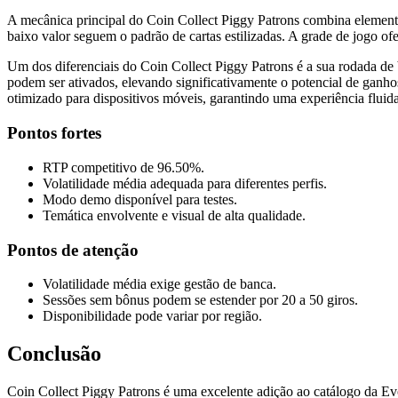
A mecânica principal do Coin Collect Piggy Patrons combina elemento
baixo valor seguem o padrão de cartas estilizadas. A grade de jogo of
Um dos diferenciais do Coin Collect Piggy Patrons é a sua rodada de 
podem ser ativados, elevando significativamente o potencial de ganho
otimizado para dispositivos móveis, garantindo uma experiência fluid
Pontos fortes
RTP competitivo de 96.50%.
Volatilidade média adequada para diferentes perfis.
Modo demo disponível para testes.
Temática envolvente e visual de alta qualidade.
Pontos de atenção
Volatilidade média exige gestão de banca.
Sessões sem bônus podem se estender por 20 a 50 giros.
Disponibilidade pode variar por região.
Conclusão
Coin Collect Piggy Patrons é uma excelente adição ao catálogo da E