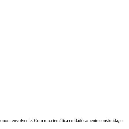
e sonora envolvente. Com uma temática cuidadosamente construída, o