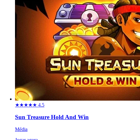
★★★★★
4.5
Sun Treasure Hold And Win
Média
Jogar agora