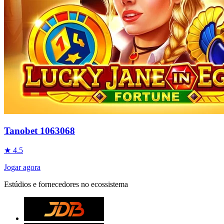
Tanobet 1063068
★
4.5
Jogar agora
Estúdios e fornecedores no ecossistema