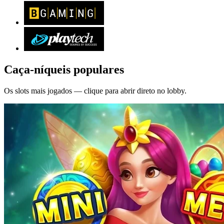
Caça-níqueis populares
Os slots mais jogados — clique para abrir direto no lobby.