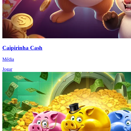
Caipirinha Cash
Média
Jogar