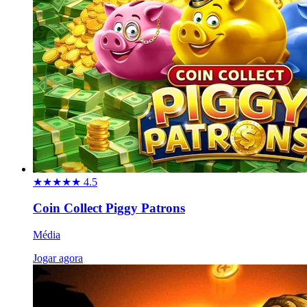
★★★★★
4.5
Coin Collect Piggy Patrons
Média
Jogar agora