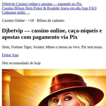
Djbetvip
Cassino online e apostas — pagando no Pix.
Cassino
Bônus
Slots
Poker & Roulette
Jogos em alta
App
FAQ
Cadastrar grátis
Cassino Online · +18 · Bônus de cadastro
Djbetvip — cassino online, caça-níqueis e
apostas com pagamento via Pix
Slots, Fortune Tiger, Aviator, Mines e mesas ao vivo. Pix sem taxas.
Entrar
App
Slot recomendado de hoje