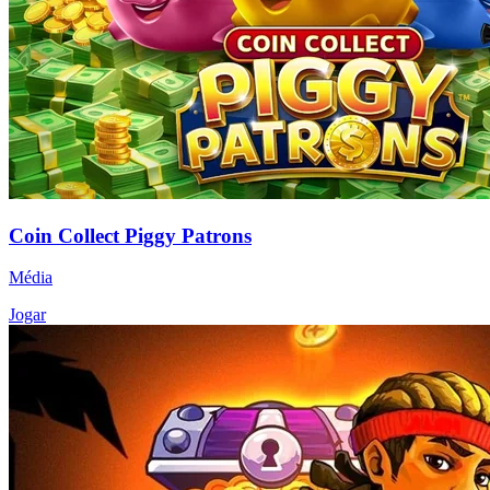
Coin Collect Piggy Patrons
Média
Jogar