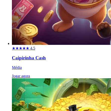
★★★★★
4.5
Caipirinha Cash
Média
Jogar agora