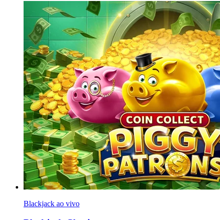
Blackjack ao vivo