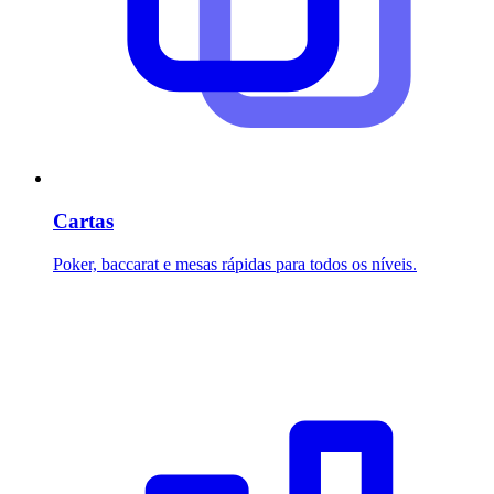
Cartas
Poker, baccarat e mesas rápidas para todos os níveis.