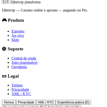
🇧🇷 Djbetvip plataforma
Djbetvip — Cassino online e apostas — pagando no Pix.
🎮
Produto
Esportes
Ao vivo
Slots
🛟
Suporte
Central de ajuda
Jogo responsável
Ouvidoria
📜
Legal
Termos
Privacidade
AML / KYC
Termos
Privacidade
AML / KYC
Experiência prática (E)