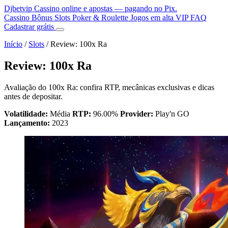
Djbetvip
Cassino online e apostas — pagando no Pix.
Cassino
Bônus
Slots
Poker & Roulette
Jogos em alta
VIP
FAQ
Cadastrar grátis
Início
/
Slots
/
Review: 100x Ra
Review: 100x Ra
Avaliação do 100x Ra: confira RTP, mecânicas exclusivas e dicas
antes de depositar.
Volatilidade:
Média
RTP:
96.00%
Provider:
Play'n GO
Lançamento:
2023