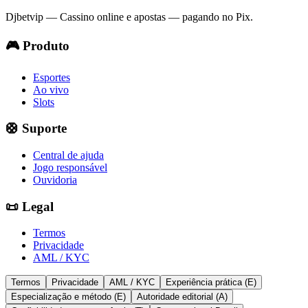
Djbetvip — Cassino online e apostas — pagando no Pix.
🎮
Produto
Esportes
Ao vivo
Slots
🛟
Suporte
Central de ajuda
Jogo responsável
Ouvidoria
📜
Legal
Termos
Privacidade
AML / KYC
Termos
Privacidade
AML / KYC
Experiência prática (E)
Especialização e método (E)
Autoridade editorial (A)