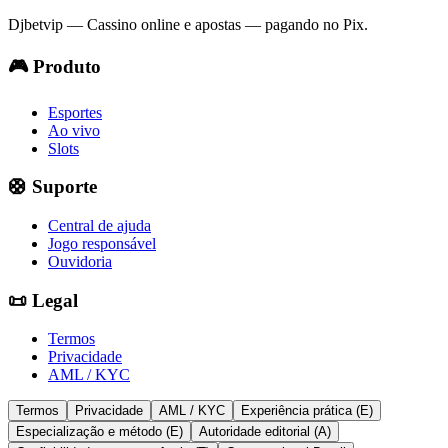
Djbetvip — Cassino online e apostas — pagando no Pix.
🎮
Produto
Esportes
Ao vivo
Slots
🛟
Suporte
Central de ajuda
Jogo responsável
Ouvidoria
📜
Legal
Termos
Privacidade
AML / KYC
Termos
Privacidade
AML / KYC
Experiência prática (E)
Especialização e método (E)
Autoridade editorial (A)