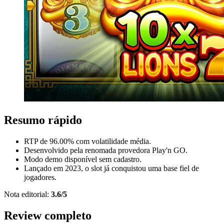
Resumo rápido
RTP de 96.00% com volatilidade média.
Desenvolvido pela renomada provedora Play'n GO.
Modo demo disponível sem cadastro.
Lançado em 2023, o slot já conquistou uma base fiel de
jogadores.
Nota editorial:
3.6/5
Review completo