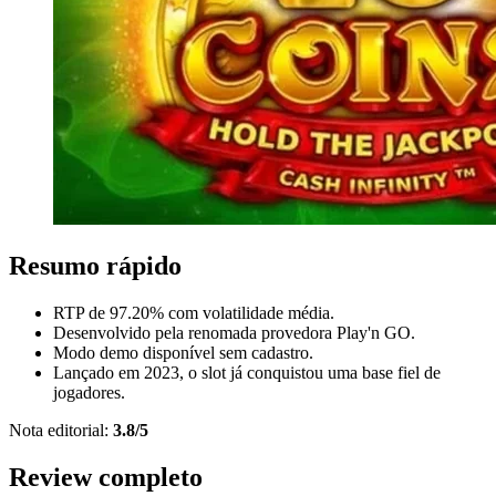
Resumo rápido
RTP de 97.20% com volatilidade média.
Desenvolvido pela renomada provedora Play'n GO.
Modo demo disponível sem cadastro.
Lançado em 2023, o slot já conquistou uma base fiel de
jogadores.
Nota editorial:
3.8/5
Review completo