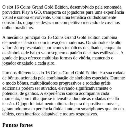
O slot 16 Coins Grand Gold Edition, desenvolvido pela renomada
provedora Play'n GO, transporta os jogadores para uma experiência
visual e sonora envolvente. Com uma temática cuidadosamente
construída, o jogo se destaca no competitivo mercado de cassinos
online brasileiros.
A mecânica principal do 16 Coins Grand Gold Edition combina
elementos clássicos com inovações modernas. Os símbolos de alto
valor são representados por ícones temáticos detalhados, enquanto
os símbolos de baixo valor seguem o padrão de cartas estilizadas. A
grade de jogo oferece múltiplas formas de vitória, mantendo o
jogador engajado a cada giro.
Um dos diferenciais do 16 Coins Grand Gold Edition é a sua rodada
de bônus, acionada pela combinação de símbolos especiais. Durante
o modo bônus, multiplicadores progressivos e rodadas grátis
adicionais podem ser ativados, elevando significativamente o
potencial de ganhos. A experiência sonora acompanha cada
momento, com trilha que se intensifica durante as rodadas de alta
tensão. O jogo foi totalmente otimizado para dispositivos móveis,
garantindo uma experiência fluida tanto em smartphones quanto em
tablets, com interface adaptável e toques responsivos.
Pontos fortes