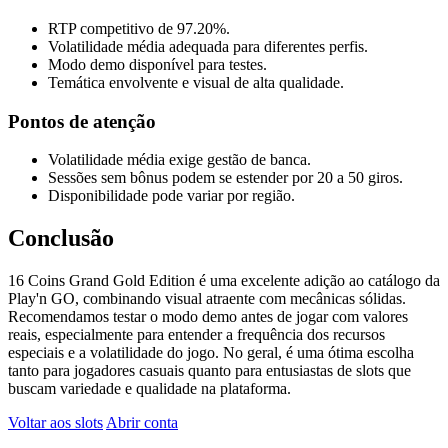
RTP competitivo de 97.20%.
Volatilidade média adequada para diferentes perfis.
Modo demo disponível para testes.
Temática envolvente e visual de alta qualidade.
Pontos de atenção
Volatilidade média exige gestão de banca.
Sessões sem bônus podem se estender por 20 a 50 giros.
Disponibilidade pode variar por região.
Conclusão
16 Coins Grand Gold Edition é uma excelente adição ao catálogo da
Play'n GO, combinando visual atraente com mecânicas sólidas.
Recomendamos testar o modo demo antes de jogar com valores
reais, especialmente para entender a frequência dos recursos
especiais e a volatilidade do jogo. No geral, é uma ótima escolha
tanto para jogadores casuais quanto para entusiastas de slots que
buscam variedade e qualidade na plataforma.
Voltar aos slots
Abrir conta