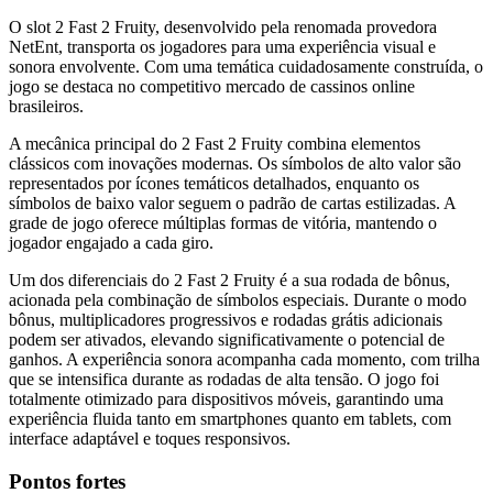
O slot 2 Fast 2 Fruity, desenvolvido pela renomada provedora
NetEnt, transporta os jogadores para uma experiência visual e
sonora envolvente. Com uma temática cuidadosamente construída, o
jogo se destaca no competitivo mercado de cassinos online
brasileiros.
A mecânica principal do 2 Fast 2 Fruity combina elementos
clássicos com inovações modernas. Os símbolos de alto valor são
representados por ícones temáticos detalhados, enquanto os
símbolos de baixo valor seguem o padrão de cartas estilizadas. A
grade de jogo oferece múltiplas formas de vitória, mantendo o
jogador engajado a cada giro.
Um dos diferenciais do 2 Fast 2 Fruity é a sua rodada de bônus,
acionada pela combinação de símbolos especiais. Durante o modo
bônus, multiplicadores progressivos e rodadas grátis adicionais
podem ser ativados, elevando significativamente o potencial de
ganhos. A experiência sonora acompanha cada momento, com trilha
que se intensifica durante as rodadas de alta tensão. O jogo foi
totalmente otimizado para dispositivos móveis, garantindo uma
experiência fluida tanto em smartphones quanto em tablets, com
interface adaptável e toques responsivos.
Pontos fortes