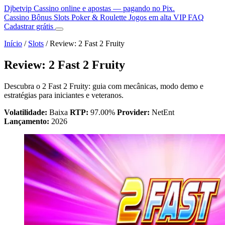
Djbetvip
Cassino online e apostas — pagando no Pix.
Cassino
Bônus
Slots
Poker & Roulette
Jogos em alta
VIP
FAQ
Cadastrar grátis
Início
/
Slots
/
Review: 2 Fast 2 Fruity
Review: 2 Fast 2 Fruity
Descubra o 2 Fast 2 Fruity: guia com mecânicas, modo demo e
estratégias para iniciantes e veteranos.
Volatilidade:
Baixa
RTP:
97.00%
Provider:
NetEnt
Lançamento:
2026