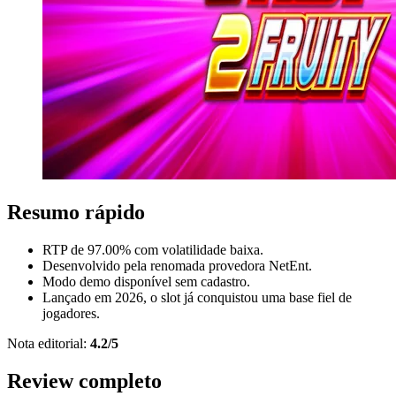
Resumo rápido
RTP de 97.00% com volatilidade baixa.
Desenvolvido pela renomada provedora NetEnt.
Modo demo disponível sem cadastro.
Lançado em 2026, o slot já conquistou uma base fiel de
jogadores.
Nota editorial:
4.2/5
Review completo