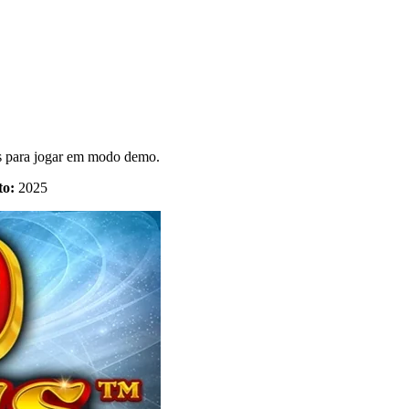
as para jogar em modo demo.
o:
2025