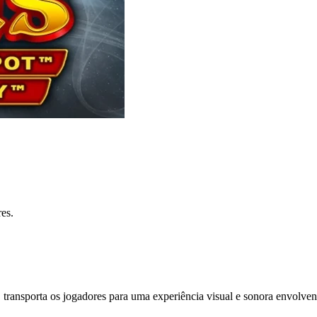
es.
 transporta os jogadores para uma experiência visual e sonora envolve