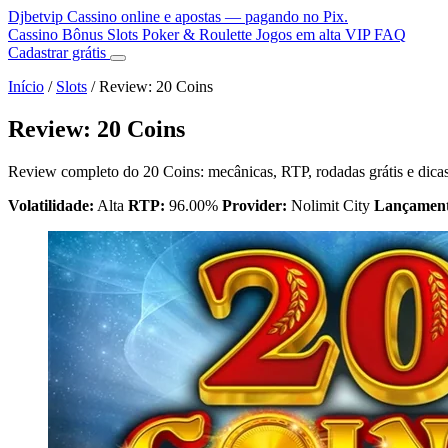
Djbetvip
Cassino online e apostas — pagando no Pix.
Cassino
Bônus
Slots
Poker & Roulette
Jogos em alta
VIP
FAQ
Cadastrar grátis
Início
/
Slots
/
Review: 20 Coins
Review: 20 Coins
Review completo do 20 Coins: mecânicas, RTP, rodadas grátis e dic
Volatilidade:
Alta
RTP:
96.00%
Provider:
Nolimit City
Lançament