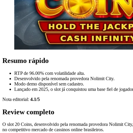
Resumo rápido
RTP de 96.00% com volatilidade alta.
Desenvolvido pela renomada provedora Nolimit City.
Modo demo disponível sem cadastro.
Lançado em 2025, o slot já conquistou uma base fiel de jogador
Nota editorial:
4.1/5
Review completo
O slot 20 Coins, desenvolvido pela renomada provedora Nolimit City,
no competitivo mercado de cassinos online brasileiros.