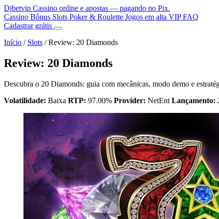
Djbetvip
Cassino online e apostas — pagando no Pix.
Cassino
Bônus
Slots
Poker & Roulette
Jogos em alta
VIP
FAQ
Cadastrar grátis
Início
/
Slots
/
Review: 20 Diamonds
Review: 20 Diamonds
Descubra o 20 Diamonds: guia com mecânicas, modo demo e estratégia
Volatilidade:
Baixa
RTP:
97.00%
Provider:
NetEnt
Lançamento: