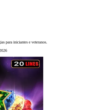
s para iniciantes e veteranos.
2026