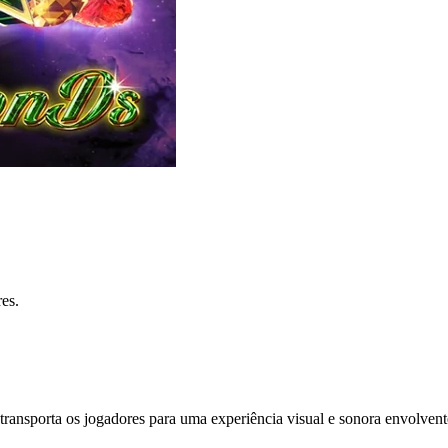
es.
ransporta os jogadores para uma experiência visual e sonora envolven