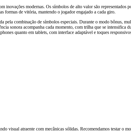
 inovações modernas. Os símbolos de alto valor são representados por
las formas de vitória, mantendo o jogador engajado a cada giro.
a pela combinação de símbolos especiais. Durante o modo bônus, multi
ência sonora acompanha cada momento, com trilha que se intensifica dur
tphones quanto em tablets, com interface adaptável e toques responsivo
do visual atraente com mecânicas sólidas. Recomendamos testar o mod