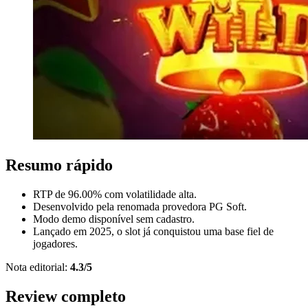
Resumo rápido
RTP de 96.00% com volatilidade alta.
Desenvolvido pela renomada provedora PG Soft.
Modo demo disponível sem cadastro.
Lançado em 2025, o slot já conquistou uma base fiel de
jogadores.
Nota editorial:
4.3/5
Review completo