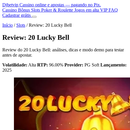
Djbetvip
Cassino online e apostas — pagando no Pix.
Cassino
Bônus
Slots
Poker & Roulette
Jogos em alta
VIP
FAQ
Cadastrar grátis
Início
/
Slots
/
Review: 20 Lucky Bell
Review: 20 Lucky Bell
Review do 20 Lucky Bell: análises, dicas e modo demo para testar
antes de apostar.
Volatilidade:
Alta
RTP:
96.00%
Provider:
PG Soft
Lançamento:
2025