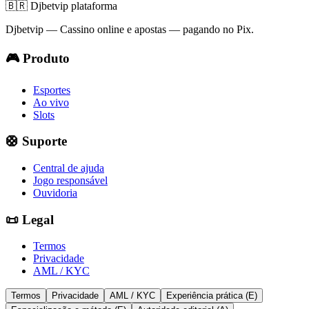
🇧🇷 Djbetvip plataforma
Djbetvip — Cassino online e apostas — pagando no Pix.
🎮
Produto
Esportes
Ao vivo
Slots
🛟
Suporte
Central de ajuda
Jogo responsável
Ouvidoria
📜
Legal
Termos
Privacidade
AML / KYC
Termos
Privacidade
AML / KYC
Experiência prática (E)