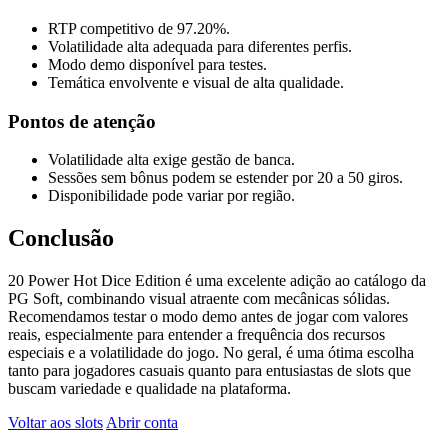
RTP competitivo de 97.20%.
Volatilidade alta adequada para diferentes perfis.
Modo demo disponível para testes.
Temática envolvente e visual de alta qualidade.
Pontos de atenção
Volatilidade alta exige gestão de banca.
Sessões sem bônus podem se estender por 20 a 50 giros.
Disponibilidade pode variar por região.
Conclusão
20 Power Hot Dice Edition é uma excelente adição ao catálogo da
PG Soft, combinando visual atraente com mecânicas sólidas.
Recomendamos testar o modo demo antes de jogar com valores
reais, especialmente para entender a frequência dos recursos
especiais e a volatilidade do jogo. No geral, é uma ótima escolha
tanto para jogadores casuais quanto para entusiastas de slots que
buscam variedade e qualidade na plataforma.
Voltar aos slots
Abrir conta