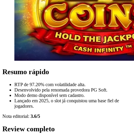
Resumo rápido
RTP de 97.20% com volatilidade alta.
Desenvolvido pela renomada provedora PG Soft.
Modo demo disponível sem cadastro.
Lançado em 2025, o slot já conquistou uma base fiel de
jogadores.
Nota editorial:
3.6/5
Review completo