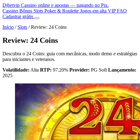
Djbetvip
Cassino online e apostas — pagando no Pix.
Cassino
Bônus
Slots
Poker & Roulette
Jogos em alta
VIP
FAQ
Cadastrar grátis
Início
/
Slots
/
Review: 24 Coins
Review: 24 Coins
Descubra o 24 Coins: guia com mecânicas, modo demo e estratégias
para iniciantes e veteranos.
Volatilidade:
Alta
RTP:
97.20%
Provider:
PG Soft
Lançamento:
2025