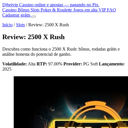
Djbetvip
Cassino online e apostas — pagando no Pix.
Cassino
Bônus
Slots
Poker & Roulette
Jogos em alta
VIP
FAQ
Cadastrar grátis
Início
/
Slots
/
Review: 2500 X Rush
Review: 2500 X Rush
Descubra como funciona o 2500 X Rush: bônus, rodadas grátis e
análise honesta do potencial de ganho.
Volatilidade:
Alta
RTP:
97.00%
Provider:
PG Soft
Lançamento:
2025