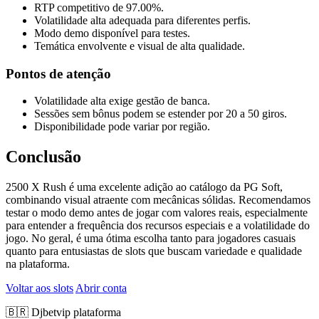
RTP competitivo de 97.00%.
Volatilidade alta adequada para diferentes perfis.
Modo demo disponível para testes.
Temática envolvente e visual de alta qualidade.
Pontos de atenção
Volatilidade alta exige gestão de banca.
Sessões sem bônus podem se estender por 20 a 50 giros.
Disponibilidade pode variar por região.
Conclusão
2500 X Rush é uma excelente adição ao catálogo da PG Soft,
combinando visual atraente com mecânicas sólidas. Recomendamos
testar o modo demo antes de jogar com valores reais, especialmente
para entender a frequência dos recursos especiais e a volatilidade do
jogo. No geral, é uma ótima escolha tanto para jogadores casuais
quanto para entusiastas de slots que buscam variedade e qualidade
na plataforma.
Voltar aos slots
Abrir conta
🇧🇷 Djbetvip plataforma