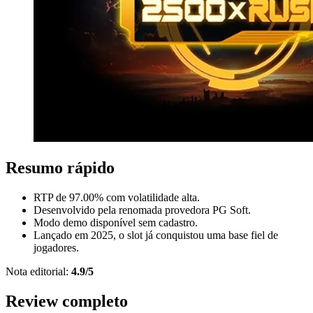
Resumo rápido
RTP de 97.00% com volatilidade alta.
Desenvolvido pela renomada provedora PG Soft.
Modo demo disponível sem cadastro.
Lançado em 2025, o slot já conquistou uma base fiel de
jogadores.
Nota editorial:
4.9/5
Review completo