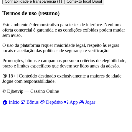
Confiabilidade e transparência (T)
Contexto local Brasil
Termos de uso (resumo)
Este ambiente é demonstrativo para testes de interface. Nenhuma
oferta comercial é garantida e as condições exibidas podem mudar
sem aviso.
O uso da plataforma requer maioridade legal, respeito às regras
locais e aceitação das políticas de segurança e verificação.
Promoções, bônus e campanhas possuem critérios de elegibilidade,
prazo e limites específicos que devem ser lidos antes da adesão.
🔞 18+ | Conteúdo destinado exclusivamente a maiores de idade.
Jogue com responsabilidade.
© Djbetvip — Cassino Online
🏠
Início
🎁
Bônus
💳
Depósito
📲
App
🎮
Jogar