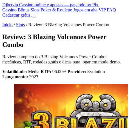
Djbetvip
Cassino online e apostas — pagando no Pix.
Cassino
Bônus
Slots
Poker & Roulette
Jogos em alta
VIP
FAQ
Cadastrar grátis
Início
/
Slots
/
Review: 3 Blazing Volcanoes Power Combo
Review: 3 Blazing Volcanoes Power
Combo
Review completo do 3 Blazing Volcanoes Power Combo:
mecânicas, RTP, rodadas grátis e dicas para jogar em modo demo.
Volatilidade:
Média
RTP:
96.00%
Provider:
Evolution
Lançamento:
2023