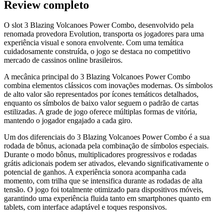
Review completo
O slot 3 Blazing Volcanoes Power Combo, desenvolvido pela
renomada provedora Evolution, transporta os jogadores para uma
experiência visual e sonora envolvente. Com uma temática
cuidadosamente construída, o jogo se destaca no competitivo
mercado de cassinos online brasileiros.
A mecânica principal do 3 Blazing Volcanoes Power Combo
combina elementos clássicos com inovações modernas. Os símbolos
de alto valor são representados por ícones temáticos detalhados,
enquanto os símbolos de baixo valor seguem o padrão de cartas
estilizadas. A grade de jogo oferece múltiplas formas de vitória,
mantendo o jogador engajado a cada giro.
Um dos diferenciais do 3 Blazing Volcanoes Power Combo é a sua
rodada de bônus, acionada pela combinação de símbolos especiais.
Durante o modo bônus, multiplicadores progressivos e rodadas
grátis adicionais podem ser ativados, elevando significativamente o
potencial de ganhos. A experiência sonora acompanha cada
momento, com trilha que se intensifica durante as rodadas de alta
tensão. O jogo foi totalmente otimizado para dispositivos móveis,
garantindo uma experiência fluida tanto em smartphones quanto em
tablets, com interface adaptável e toques responsivos.