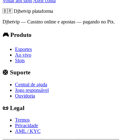
Voltar aos slots
Abrir conta
🇧🇷 Djbetvip plataforma
Djbetvip — Cassino online e apostas — pagando no Pix.
🎮
Produto
Esportes
Ao vivo
Slots
🛟
Suporte
Central de ajuda
Jogo responsável
Ouvidoria
📜
Legal
Termos
Privacidade
AML / KYC