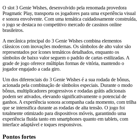
O slot 3 Genie Wishes, desenvolvido pela renomada provedora
Pragmatic Play, transporta os jogadores para uma experiência visual
e sonora envolvente. Com uma temática cuidadosamente construída,
o jogo se destaca no competitivo mercado de cassinos online
brasileiros.
A mecânica principal do 3 Genie Wishes combina elementos
clássicos com inovações modernas. Os símbolos de alto valor são
representados por ícones temáticos detalhados, enquanto os
símbolos de baixo valor seguem o padrão de cartas estilizadas. A
grade de jogo oferece múltiplas formas de vitória, mantendo o
jogador engajado a cada giro.
Um dos diferenciais do 3 Genie Wishes é a sua rodada de bônus,
acionada pela combinação de símbolos especiais. Durante o modo
bônus, multiplicadores progressivos e rodadas grátis adicionais
podem ser ativados, elevando significativamente o potencial de
ganhos. A experiência sonora acompanha cada momento, com trilha
que se intensifica durante as rodadas de alta tensão. O jogo foi
totalmente otimizado para dispositivos móveis, garantindo uma
experiência fluida tanto em smartphones quanto em tablets, com
interface adaptável e toques responsivos.
Pontos fortes