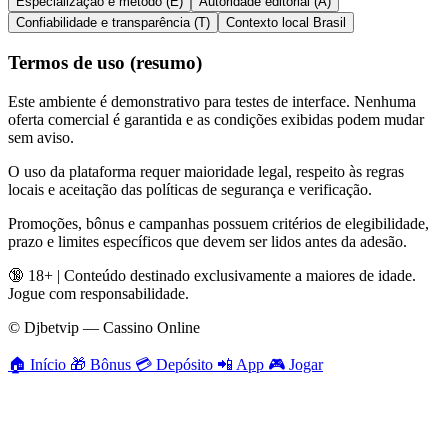
Especialização e método (E)
Autoridade editorial (A)
Confiabilidade e transparência (T)
Contexto local Brasil
Termos de uso (resumo)
Este ambiente é demonstrativo para testes de interface. Nenhuma
oferta comercial é garantida e as condições exibidas podem mudar
sem aviso.
O uso da plataforma requer maioridade legal, respeito às regras
locais e aceitação das políticas de segurança e verificação.
Promoções, bônus e campanhas possuem critérios de elegibilidade,
prazo e limites específicos que devem ser lidos antes da adesão.
🔞 18+ | Conteúdo destinado exclusivamente a maiores de idade.
Jogue com responsabilidade.
© Djbetvip — Cassino Online
🏠
Início
🎁
Bônus
💳
Depósito
📲
App
🎮
Jogar