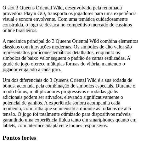
O slot 3 Queens Oriental Wild, desenvolvido pela renomada
provedora Play'n GO, transporta os jogadores para uma experiência
visual e sonora envolvente. Com uma temática cuidadosamente
construída, o jogo se destaca no competitivo mercado de cassinos
online brasileiros.
A mecânica principal do 3 Queens Oriental Wild combina elementos
clássicos com inovações modernas. Os símbolos de alto valor são
representados por ícones temáticos detalhados, enquanto os
símbolos de baixo valor seguem o padrão de cartas estilizadas. A
grade de jogo oferece múltiplas formas de vitória, mantendo o
jogador engajado a cada giro.
Um dos diferenciais do 3 Queens Oriental Wild é a sua rodada de
bônus, acionada pela combinação de símbolos especiais. Durante o
modo bônus, multiplicadores progressivos e rodadas grátis
adicionais podem ser ativados, elevando significativamente o
potencial de ganhos. A experiência sonora acompanha cada
momento, com trilha que se intensifica durante as rodadas de alta
tensão. O jogo foi totalmente otimizado para dispositivos móveis,
garantindo uma experiência fluida tanto em smartphones quanto em
tablets, com interface adaptável e toques responsivos.
Pontos fortes