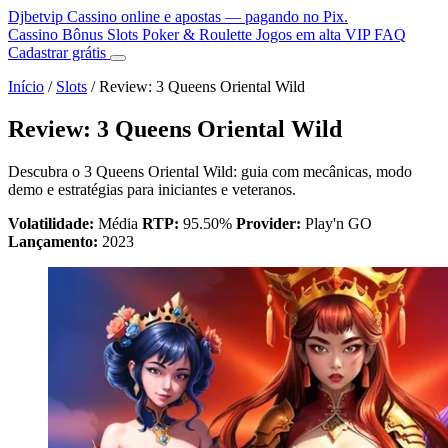
Djbetvip
Cassino online e apostas — pagando no Pix.
Cassino
Bônus
Slots
Poker & Roulette
Jogos em alta
VIP
FAQ
Cadastrar grátis
Início
/
Slots
/
Review: 3 Queens Oriental Wild
Review: 3 Queens Oriental Wild
Descubra o 3 Queens Oriental Wild: guia com mecânicas, modo
demo e estratégias para iniciantes e veteranos.
Volatilidade:
Média
RTP:
95.50%
Provider:
Play'n GO
Lançamento:
2023