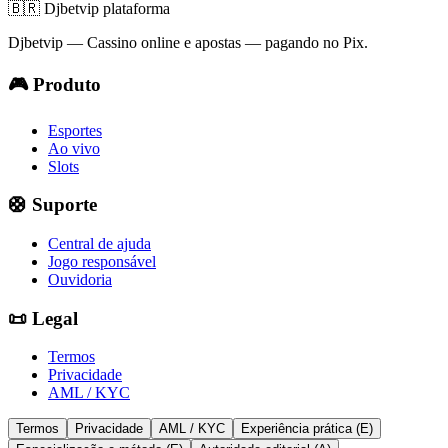
🇧🇷 Djbetvip plataforma
Djbetvip — Cassino online e apostas — pagando no Pix.
🎮
Produto
Esportes
Ao vivo
Slots
🛟
Suporte
Central de ajuda
Jogo responsável
Ouvidoria
📜
Legal
Termos
Privacidade
AML / KYC
Termos
Privacidade
AML / KYC
Experiência prática (E)