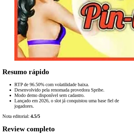
Resumo rápido
RTP de 96.50% com volatilidade baixa.
Desenvolvido pela renomada provedora Spribe.
Modo demo disponível sem cadastro.
Lançado em 2026, o slot já conquistou uma base fiel de
jogadores.
Nota editorial:
4.5/5
Review completo