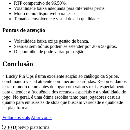
RTP competitivo de 96.50%.
Volatilidade baixa adequada para diferentes perfis.
Modo demo disponível para testes.
Temática envolvente e visual de alta qualidade.
Pontos de atenção
Volatilidade baixa exige gestão de banca.
Sessões sem bônus podem se estender por 20 a 50 giros.
Disponibilidade pode variar por região.
Conclusão
4 Lucky Pin Ups é uma excelente adição ao catálogo da Spribe,
combinando visual atraente com mecânicas sólidas. Recomendamos
testar o modo demo antes de jogar com valores reais, especialmente
para entender a frequência dos recursos especiais e a volatilidade do
jogo. No geral, é uma ótima escolha tanto para jogadores casuais
quanto para entusiastas de slots que buscam variedade e qualidade
na plataforma.
Voltar aos slots
Abrir conta
🇧🇷 Djbetvip plataforma