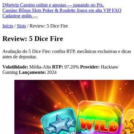
Djbetvip
Cassino online e apostas — pagando no Pix.
Cassino
Bônus
Slots
Poker & Roulette
Jogos em alta
VIP
FAQ
Cadastrar grátis
Início
/
Slots
/
Review: 5 Dice Fire
Review: 5 Dice Fire
Avaliação do 5 Dice Fire: confira RTP, mecânicas exclusivas e dicas
antes de depositar.
Volatilidade:
Média-Alta
RTP:
97.20%
Provider:
Hacksaw
Gaming
Lançamento:
2024