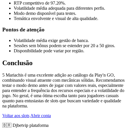
RTP competitivo de 97.20%.
Volatilidade média adequada para diferentes perfis.
Modo demo disponível para testes.
Temática envolvente e visual de alta qualidade.
Pontos de atenção
Volatilidade média exige gestão de banca.
Sessões sem bônus podem se estender por 20 a 50 giros.
Disponibilidade pode variar por região.
Conclusão
5 Mariachis é uma excelente adição ao catálogo da Play'n GO,
combinando visual atraente com mecânicas sólidas. Recomendamos
testar o modo demo antes de jogar com valores reais, especialmente
para entender a frequência dos recursos especiais e a volatilidade do
jogo. No geral, é uma ótima escolha tanto para jogadores casuais
quanto para entusiastas de slots que buscam variedade e qualidade
na plataforma.
Voltar aos slots
Abrir conta
🇧🇷 Djbetvip plataforma