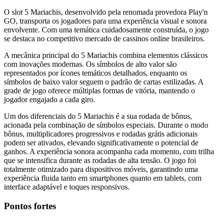
O slot 5 Mariachis, desenvolvido pela renomada provedora Play'n
GO, transporta os jogadores para uma experiência visual e sonora
envolvente. Com uma temática cuidadosamente construída, o jogo
se destaca no competitivo mercado de cassinos online brasileiros.
A mecânica principal do 5 Mariachis combina elementos clássicos
com inovações modernas. Os símbolos de alto valor são
representados por ícones temáticos detalhados, enquanto os
símbolos de baixo valor seguem o padrão de cartas estilizadas. A
grade de jogo oferece múltiplas formas de vitória, mantendo o
jogador engajado a cada giro.
Um dos diferenciais do 5 Mariachis é a sua rodada de bônus,
acionada pela combinação de símbolos especiais. Durante o modo
bônus, multiplicadores progressivos e rodadas grátis adicionais
podem ser ativados, elevando significativamente o potencial de
ganhos. A experiência sonora acompanha cada momento, com trilha
que se intensifica durante as rodadas de alta tensão. O jogo foi
totalmente otimizado para dispositivos móveis, garantindo uma
experiência fluida tanto em smartphones quanto em tablets, com
interface adaptável e toques responsivos.
Pontos fortes