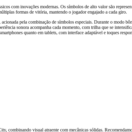
ssicos com inovações modernas. Os símbolos de alto valor são represen
múltiplas formas de vitória, mantendo o jogador engajado a cada giro.
, acionada pela combinação de símbolos especiais. Durante o modo bônu
periência sonora acompanha cada momento, com trilha que se intensifica
 smartphones quanto em tablets, com interface adaptável e toques respon
 City, combinando visual atraente com mecânicas sólidas. Recomendamos