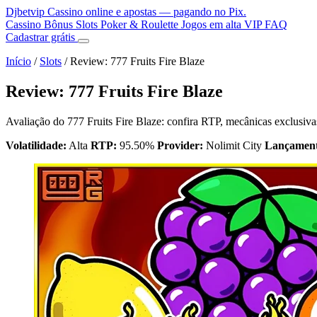
Djbetvip
Cassino online e apostas — pagando no Pix.
Cassino
Bônus
Slots
Poker & Roulette
Jogos em alta
VIP
FAQ
Cadastrar grátis
Início
/
Slots
/
Review: 777 Fruits Fire Blaze
Review: 777 Fruits Fire Blaze
Avaliação do 777 Fruits Fire Blaze: confira RTP, mecânicas exclusivas
Volatilidade:
Alta
RTP:
95.50%
Provider:
Nolimit City
Lançament