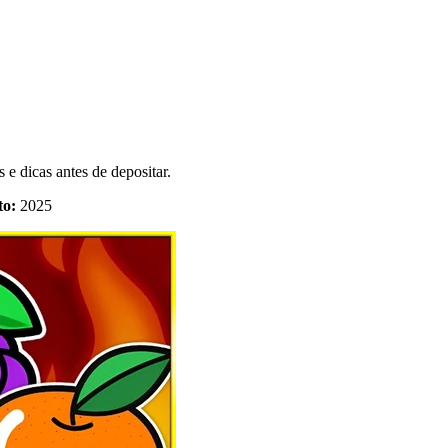
 e dicas antes de depositar.
o:
2025