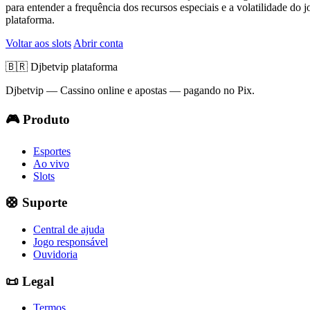
para entender a frequência dos recursos especiais e a volatilidade do
plataforma.
Voltar aos slots
Abrir conta
🇧🇷 Djbetvip plataforma
Djbetvip — Cassino online e apostas — pagando no Pix.
🎮
Produto
Esportes
Ao vivo
Slots
🛟
Suporte
Central de ajuda
Jogo responsável
Ouvidoria
📜
Legal
Termos