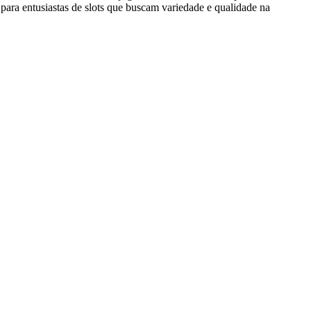
 para entusiastas de slots que buscam variedade e qualidade na