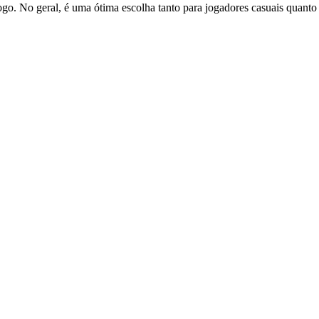
 jogo. No geral, é uma ótima escolha tanto para jogadores casuais quanto