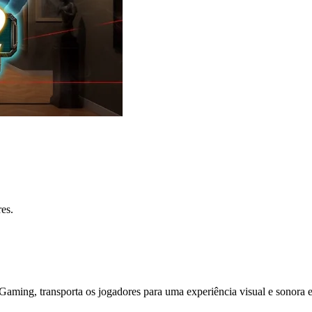
es.
aming, transporta os jogadores para uma experiência visual e sonora 