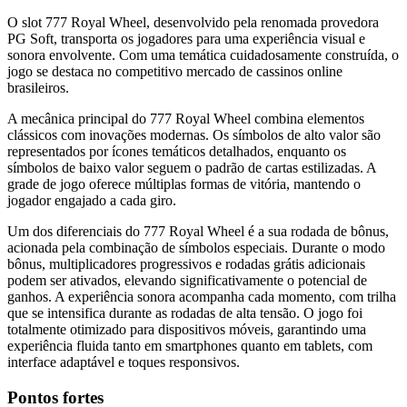
O slot 777 Royal Wheel, desenvolvido pela renomada provedora
PG Soft, transporta os jogadores para uma experiência visual e
sonora envolvente. Com uma temática cuidadosamente construída, o
jogo se destaca no competitivo mercado de cassinos online
brasileiros.
A mecânica principal do 777 Royal Wheel combina elementos
clássicos com inovações modernas. Os símbolos de alto valor são
representados por ícones temáticos detalhados, enquanto os
símbolos de baixo valor seguem o padrão de cartas estilizadas. A
grade de jogo oferece múltiplas formas de vitória, mantendo o
jogador engajado a cada giro.
Um dos diferenciais do 777 Royal Wheel é a sua rodada de bônus,
acionada pela combinação de símbolos especiais. Durante o modo
bônus, multiplicadores progressivos e rodadas grátis adicionais
podem ser ativados, elevando significativamente o potencial de
ganhos. A experiência sonora acompanha cada momento, com trilha
que se intensifica durante as rodadas de alta tensão. O jogo foi
totalmente otimizado para dispositivos móveis, garantindo uma
experiência fluida tanto em smartphones quanto em tablets, com
interface adaptável e toques responsivos.
Pontos fortes