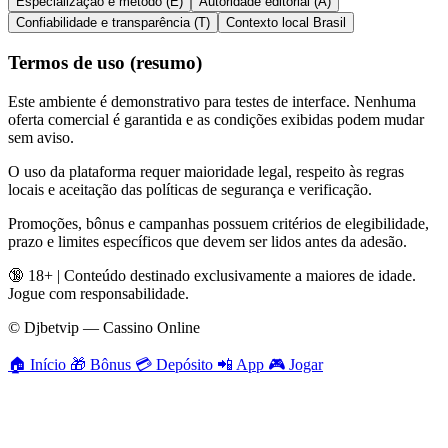
Especialização e método (E)
Autoridade editorial (A)
Confiabilidade e transparência (T)
Contexto local Brasil
Termos de uso (resumo)
Este ambiente é demonstrativo para testes de interface. Nenhuma
oferta comercial é garantida e as condições exibidas podem mudar
sem aviso.
O uso da plataforma requer maioridade legal, respeito às regras
locais e aceitação das políticas de segurança e verificação.
Promoções, bônus e campanhas possuem critérios de elegibilidade,
prazo e limites específicos que devem ser lidos antes da adesão.
🔞 18+ | Conteúdo destinado exclusivamente a maiores de idade.
Jogue com responsabilidade.
© Djbetvip — Cassino Online
🏠
Início
🎁
Bônus
💳
Depósito
📲
App
🎮
Jogar