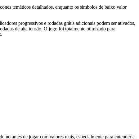
cones temáticos detalhados, enquanto os símbolos de baixo valor
cadores progressivos e rodadas grátis adicionais podem ser ativados,
odadas de alta tensão. O jogo foi totalmente otimizado para
s.
emo antes de jogar com valores reais, especialmente para entender a