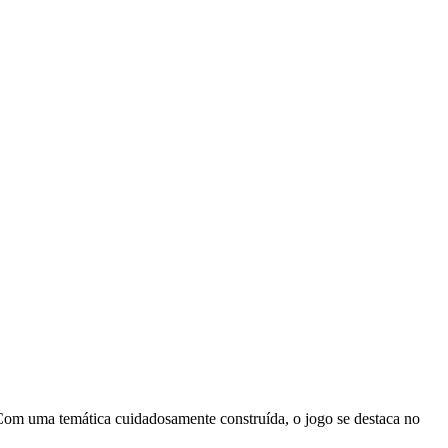
 Com uma temática cuidadosamente construída, o jogo se destaca no