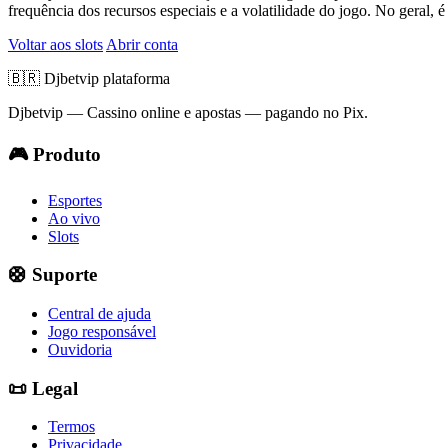
frequência dos recursos especiais e a volatilidade do jogo. No geral,
Voltar aos slots
Abrir conta
🇧🇷 Djbetvip plataforma
Djbetvip — Cassino online e apostas — pagando no Pix.
🎮
Produto
Esportes
Ao vivo
Slots
🛟
Suporte
Central de ajuda
Jogo responsável
Ouvidoria
📜
Legal
Termos
Privacidade