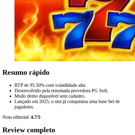
Resumo rápido
RTP de 95.50% com volatilidade alta.
Desenvolvido pela renomada provedora PG Soft.
Modo demo disponível sem cadastro.
Lançado em 2025, o slot já conquistou uma base fiel de
jogadores.
Nota editorial:
4.7/5
Review completo