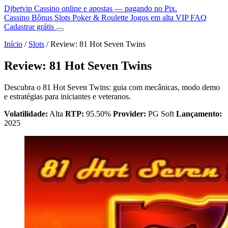
Djbetvip
Cassino online e apostas — pagando no Pix.
Cassino
Bônus
Slots
Poker & Roulette
Jogos em alta
VIP
FAQ
Cadastrar grátis
Início
/
Slots
/
Review: 81 Hot Seven Twins
Review: 81 Hot Seven Twins
Descubra o 81 Hot Seven Twins: guia com mecânicas, modo demo
e estratégias para iniciantes e veteranos.
Volatilidade:
Alta
RTP:
95.50%
Provider:
PG Soft
Lançamento:
2025