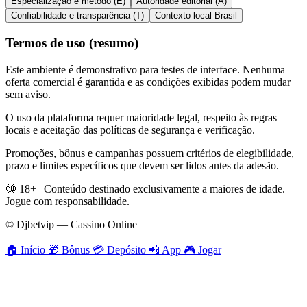
Especialização e método (E)
Autoridade editorial (A)
Confiabilidade e transparência (T)
Contexto local Brasil
Termos de uso (resumo)
Este ambiente é demonstrativo para testes de interface. Nenhuma
oferta comercial é garantida e as condições exibidas podem mudar
sem aviso.
O uso da plataforma requer maioridade legal, respeito às regras
locais e aceitação das políticas de segurança e verificação.
Promoções, bônus e campanhas possuem critérios de elegibilidade,
prazo e limites específicos que devem ser lidos antes da adesão.
🔞 18+ | Conteúdo destinado exclusivamente a maiores de idade.
Jogue com responsabilidade.
© Djbetvip — Cassino Online
🏠
Início
🎁
Bônus
💳
Depósito
📲
App
🎮
Jogar