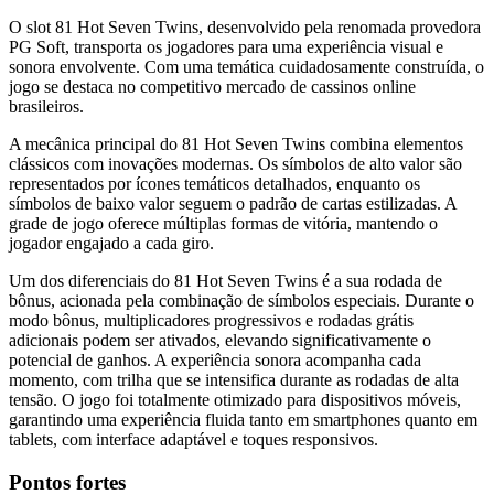
O slot 81 Hot Seven Twins, desenvolvido pela renomada provedora
PG Soft, transporta os jogadores para uma experiência visual e
sonora envolvente. Com uma temática cuidadosamente construída, o
jogo se destaca no competitivo mercado de cassinos online
brasileiros.
A mecânica principal do 81 Hot Seven Twins combina elementos
clássicos com inovações modernas. Os símbolos de alto valor são
representados por ícones temáticos detalhados, enquanto os
símbolos de baixo valor seguem o padrão de cartas estilizadas. A
grade de jogo oferece múltiplas formas de vitória, mantendo o
jogador engajado a cada giro.
Um dos diferenciais do 81 Hot Seven Twins é a sua rodada de
bônus, acionada pela combinação de símbolos especiais. Durante o
modo bônus, multiplicadores progressivos e rodadas grátis
adicionais podem ser ativados, elevando significativamente o
potencial de ganhos. A experiência sonora acompanha cada
momento, com trilha que se intensifica durante as rodadas de alta
tensão. O jogo foi totalmente otimizado para dispositivos móveis,
garantindo uma experiência fluida tanto em smartphones quanto em
tablets, com interface adaptável e toques responsivos.
Pontos fortes