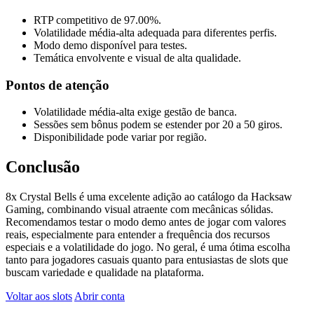
RTP competitivo de 97.00%.
Volatilidade média-alta adequada para diferentes perfis.
Modo demo disponível para testes.
Temática envolvente e visual de alta qualidade.
Pontos de atenção
Volatilidade média-alta exige gestão de banca.
Sessões sem bônus podem se estender por 20 a 50 giros.
Disponibilidade pode variar por região.
Conclusão
8x Crystal Bells é uma excelente adição ao catálogo da Hacksaw
Gaming, combinando visual atraente com mecânicas sólidas.
Recomendamos testar o modo demo antes de jogar com valores
reais, especialmente para entender a frequência dos recursos
especiais e a volatilidade do jogo. No geral, é uma ótima escolha
tanto para jogadores casuais quanto para entusiastas de slots que
buscam variedade e qualidade na plataforma.
Voltar aos slots
Abrir conta