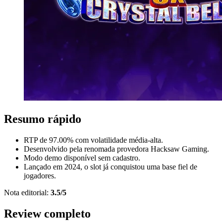
Resumo rápido
RTP de 97.00% com volatilidade média-alta.
Desenvolvido pela renomada provedora Hacksaw Gaming.
Modo demo disponível sem cadastro.
Lançado em 2024, o slot já conquistou uma base fiel de
jogadores.
Nota editorial:
3.5/5
Review completo