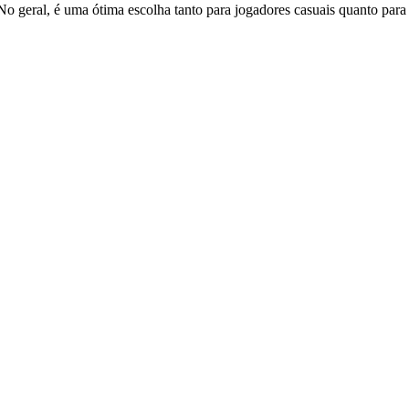
. No geral, é uma ótima escolha tanto para jogadores casuais quanto para