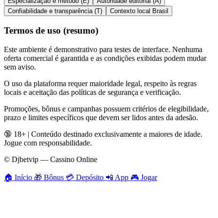
Especialização e método (E)
Autoridade editorial (A)
Confiabilidade e transparência (T)
Contexto local Brasil
Termos de uso (resumo)
Este ambiente é demonstrativo para testes de interface. Nenhuma
oferta comercial é garantida e as condições exibidas podem mudar
sem aviso.
O uso da plataforma requer maioridade legal, respeito às regras
locais e aceitação das políticas de segurança e verificação.
Promoções, bônus e campanhas possuem critérios de elegibilidade,
prazo e limites específicos que devem ser lidos antes da adesão.
🔞 18+ | Conteúdo destinado exclusivamente a maiores de idade.
Jogue com responsabilidade.
© Djbetvip — Cassino Online
🏠
Início
🎁
Bônus
💳
Depósito
📲
App
🎮
Jogar