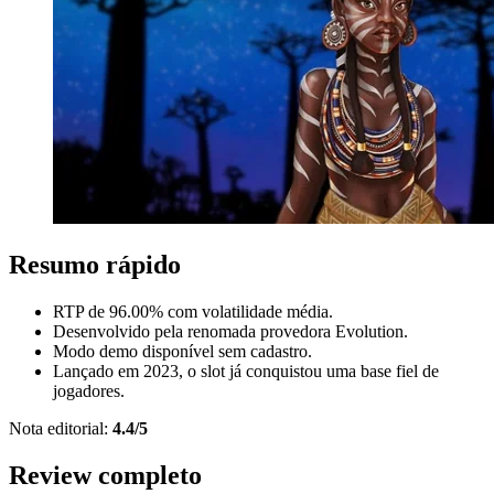
Resumo rápido
RTP de 96.00% com volatilidade média.
Desenvolvido pela renomada provedora Evolution.
Modo demo disponível sem cadastro.
Lançado em 2023, o slot já conquistou uma base fiel de
jogadores.
Nota editorial:
4.4/5
Review completo