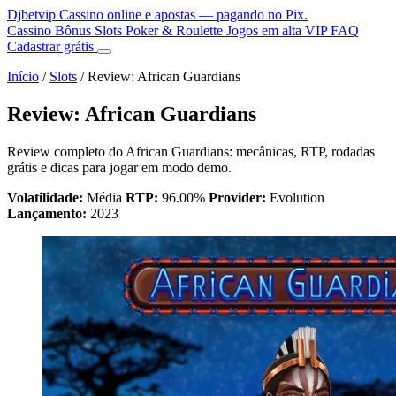
Djbetvip
Cassino online e apostas — pagando no Pix.
Cassino
Bônus
Slots
Poker & Roulette
Jogos em alta
VIP
FAQ
Cadastrar grátis
Início
/
Slots
/
Review: African Guardians
Review: African Guardians
Review completo do African Guardians: mecânicas, RTP, rodadas
grátis e dicas para jogar em modo demo.
Volatilidade:
Média
RTP:
96.00%
Provider:
Evolution
Lançamento:
2023