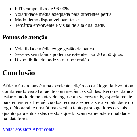
RTP competitivo de 96.00%.
Volatilidade média adequada para diferentes perfis.
Modo demo disponível para testes.
Temática envolvente e visual de alta qualidade.
Pontos de atenção
Volatilidade média exige gestão de banca.
Sessões sem bônus podem se estender por 20 a 50 giros.
Disponibilidade pode variar por região.
Conclusão
African Guardians é uma excelente adição ao catálogo da Evolution,
combinando visual atraente com mecânicas sólidas. Recomendamos
testar o modo demo antes de jogar com valores reais, especialmente
para entender a frequência dos recursos especiais e a volatilidade do
jogo. No geral, é uma ótima escolha tanto para jogadores casuais
quanto para entusiastas de slots que buscam variedade e qualidade
na plataforma.
Voltar aos slots
Abrir conta