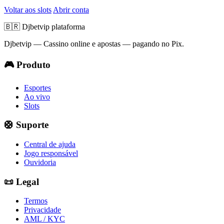
Voltar aos slots
Abrir conta
🇧🇷 Djbetvip plataforma
Djbetvip — Cassino online e apostas — pagando no Pix.
🎮
Produto
Esportes
Ao vivo
Slots
🛟
Suporte
Central de ajuda
Jogo responsável
Ouvidoria
📜
Legal
Termos
Privacidade
AML / KYC