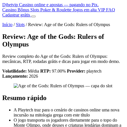
Djbetvip
Cassino online e apostas — pagando no Pix.
Cassino
Bônus
Slots
Poker & Roulette
Jogos em alta
VIP
FAQ
Cadastrar grátis
Início
/
Slots
/
Review: Age of the Gods: Rulers of Olympus
Review: Age of the Gods: Rulers of
Olympus
Review completo do Age of the Gods: Rulers of Olympus:
mecânicas, RTP, rodadas grátis e dicas para jogar em modo demo.
Volatilidade:
Média
RTP:
97.00%
Provider:
playtech
Lançamento:
2026
Resumo rápido
A Playtech traz para o cenário de cassinos online uma nova
incursão na mitologia grega com este título
O jogo transporta os jogadores diretamente para o topo do
Monte Olimpo, onde deuses e criaturas lendárias dominam a