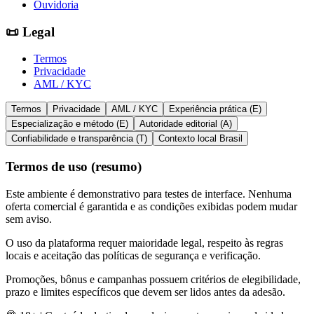
Ouvidoria
📜
Legal
Termos
Privacidade
AML / KYC
Termos
Privacidade
AML / KYC
Experiência prática (E)
Especialização e método (E)
Autoridade editorial (A)
Confiabilidade e transparência (T)
Contexto local Brasil
Termos de uso (resumo)
Este ambiente é demonstrativo para testes de interface. Nenhuma
oferta comercial é garantida e as condições exibidas podem mudar
sem aviso.
O uso da plataforma requer maioridade legal, respeito às regras
locais e aceitação das políticas de segurança e verificação.
Promoções, bônus e campanhas possuem critérios de elegibilidade,
prazo e limites específicos que devem ser lidos antes da adesão.